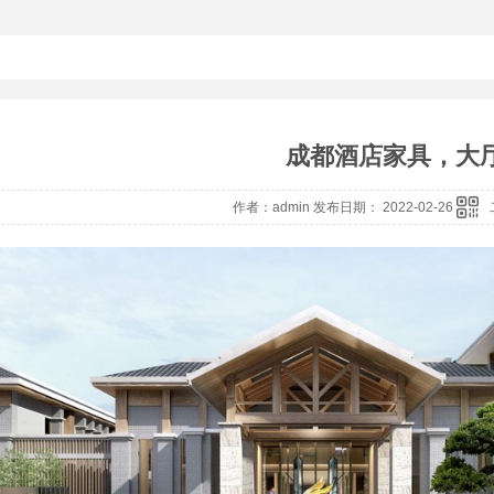
成都酒店家具，大
作者：admin 发布日期： 2022-02-26