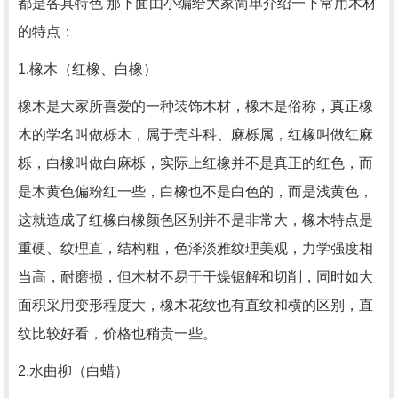
都是各具特色 那下面由小编给大家简单介绍一下常用木材
的特点：
1.橡木（红橡、白橡）
橡木是大家所喜爱的一种装饰木材，橡木是俗称，真正橡
木的学名叫做栎木，属于壳斗科、麻栎属，红橡叫做红麻
栎，白橡叫做白麻栎，实际上红橡并不是真正的红色，而
是木黄色偏粉红一些，白橡也不是白色的，而是浅黄色，
这就造成了红橡白橡颜色区别并不是非常大，橡木特点是
重硬、纹理直，结构粗，色泽淡雅纹理美观，力学强度相
当高，耐磨损，但木材不易于干燥锯解和切削，同时如大
面积采用变形程度大，橡木花纹也有直纹和横的区别，直
纹比较好看，价格也稍贵一些。
2.水曲柳（白蜡）